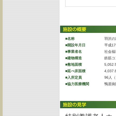
■名称
羽沢の
■開設年月日
平成1
■事業者名
社会福
■建物構造
鉄筋コ
■敷地面積
5,052
■延べ床面積
4,037
■入所定員
96人
■協力医療機関
鴨居病